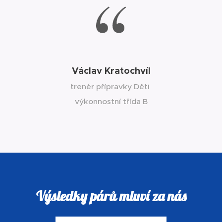
Václav Kratochvíl
trenér přípravky Děti
výkonnostní třída B
Výsledky párů mluví za nás