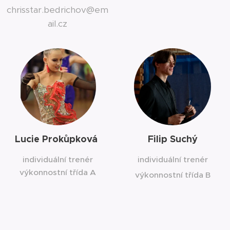
chrisstar.bedrichov@em
ail.cz
Lucie Prokůpková
Filip Suchý
individuální trenér
individuální trenér
výkonnostní třída A
výkonnostní třída B