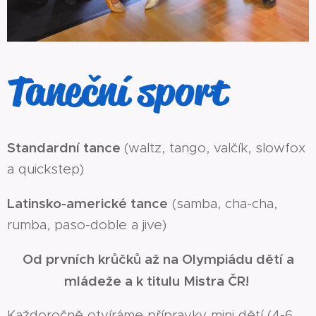
Taneční sport
Standardní tance
(waltz, tango, valčík, slowfox
a quickstep)
Latinsko-americké tance
(samba, cha-cha,
rumba, paso-doble a jive)
Od prvních krůčků až na Olympiádu dětí a
mládeže a k titulu Mistra ČR!
Každoročně otvíráme přípravky mini dětí (4-6