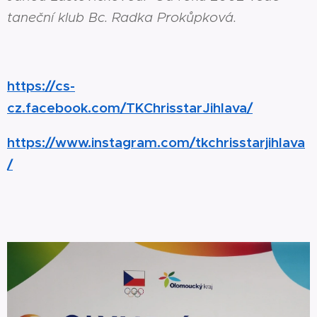
taneční klub Bc. Radka Prokůpková.
http
s://cs-
cz.facebook.com/TKChrisstarJihlava
/
https://www.instagram.com/tkchrisstarjihlava
/